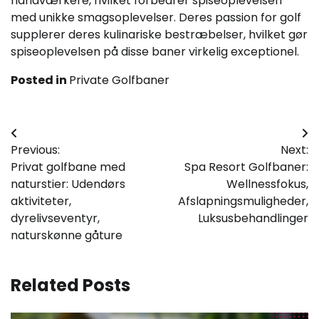
håndværkere, hvilket forbedrer spiseoplevelsen
med unikke smagsoplevelser. Deres passion for golf
supplerer deres kulinariske bestræbelser, hvilket gør
spiseoplevelsen på disse baner virkelig exceptionel.
Posted in
Private Golfbaner
Post
Previous:
Next:
navigation
Privat golfbane med
Spa Resort Golfbaner:
naturstier: Udendørs
Wellnessfokus,
aktiviteter,
Afslapningsmuligheder,
dyrelivseventyr,
Luksusbehandlinger
naturskønne gåture
Related Posts