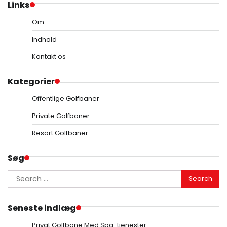
Links
Om
Indhold
Kontakt os
Kategorier
Offentlige Golfbaner
Private Golfbaner
Resort Golfbaner
Søg
Search
for:
Seneste indlæg
Privat Golfbane Med Spa-tjenester: